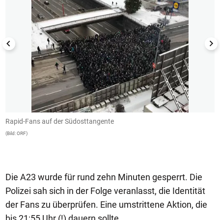
Rapid-Fans auf der Südosttangente
B
p
(Bild: ORF)
(Bi
Die A23 wurde für rund zehn Minuten gesperrt. Die
Polizei sah sich in der Folge veranlasst, die Identität
der Fans zu überprüfen. Eine umstrittene Aktion, die
bis 21:55 Uhr (!) dauern sollte.