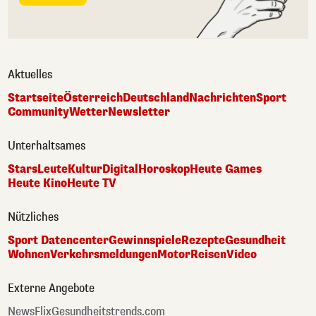
Aktuelles
Startseite
Österreich
Deutschland
Nachrichten
Sport
Community
Wetter
Newsletter
Unterhaltsames
Stars
Leute
Kultur
Digital
Horoskop
Heute Games
Heute Kino
Heute TV
Nützliches
Sport Datencenter
Gewinnspiele
Rezepte
Gesundheit
Wohnen
Verkehrsmeldungen
Motor
Reisen
Video
Externe Angebote
NewsFlix
Gesundheitstrends.com