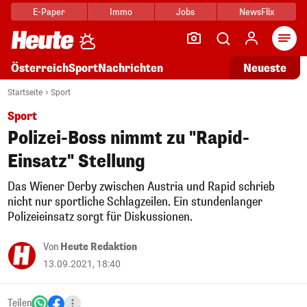
E-Paper
Immo
Jobs
NewsFlix
Arti
Österreich
Sport
Nachrichten
Neueste
Startseite
Sport
Sport
Polizei-Boss nimmt zu "Rapid-
Einsatz" Stellung
Das Wiener Derby zwischen Austria und Rapid schrieb
nicht nur sportliche Schlagzeilen. Ein stundenlanger
Polizeieinsatz sorgt für Diskussionen.
Von
Heute Redaktion
13.09.2021, 18:40
Teilen