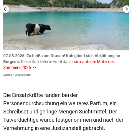
ch
07.08.2026: Zu heiß zum Grasen! Kuh gönnt sich Abkühlung im
0
Bergsee.
Diese Kuh lieferte wohl das
charmanteste Motiv des
S
Sommers 2026 >>
a
>
Larissa / Leserreporter
zV
Die Einsatzkräfte fanden bei der
Personendurchsuchung ein weiteres Parfum, ein
Schreibset und geringe Mengen Suchtmittel. Der
Tatverdächtige wurde festgenommen und nach der
Vernehmung in eine Justizanstalt gebracht.