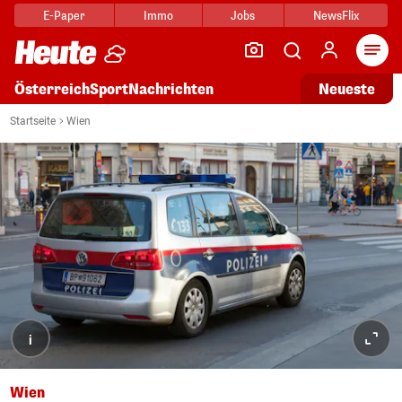
E-Paper
Immo
Jobs
NewsFlix
Arti
Österreich
Sport
Nachrichten
Neueste
Startseite
Wien
i
Wien