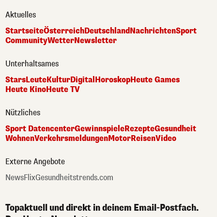
Aktuelles
Startseite
Österreich
Deutschland
Nachrichten
Sport
Community
Wetter
Newsletter
Unterhaltsames
Stars
Leute
Kultur
Digital
Horoskop
Heute Games
Heute Kino
Heute TV
Nützliches
Sport Datencenter
Gewinnspiele
Rezepte
Gesundheit
Wohnen
Verkehrsmeldungen
Motor
Reisen
Video
Externe Angebote
NewsFlix
Gesundheitstrends.com
Topaktuell und direkt in deinem Email-Postfach.