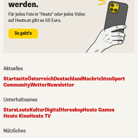
werden.
Für jedes Foto in "Heute" oder jedes Video
auf Heute.at gibt es 50 Euro.
So geht's
Aktuelles
Startseite
Österreich
Deutschland
Nachrichten
Sport
Community
Wetter
Newsletter
Unterhaltsames
Stars
Leute
Kultur
Digital
Horoskop
Heute Games
Heute Kino
Heute TV
Nützliches