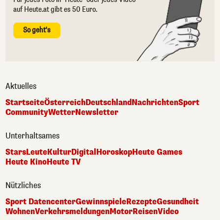
auf Heute.at gibt es 50 Euro.
So geht's
Aktuelles
Startseite
Österreich
Deutschland
Nachrichten
Sport
Community
Wetter
Newsletter
Unterhaltsames
Stars
Leute
Kultur
Digital
Horoskop
Heute Games
Heute Kino
Heute TV
Nützliches
Sport Datencenter
Gewinnspiele
Rezepte
Gesundheit
Wohnen
Verkehrsmeldungen
Motor
Reisen
Video