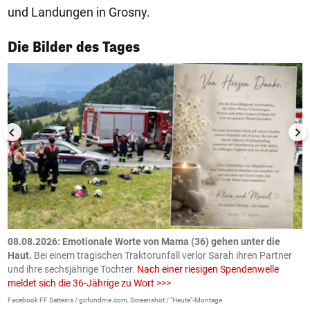
und Landungen in Grosny.
1/50
Die Bilder des Tages
m
08.08.2026: Emotionale Worte von Mama (36) gehen unter die
0
Haut.
Bei einem tragischen Traktorunfall verlor Sarah ihren Partner
B
und ihre sechsjährige Tochter.
Nach einer riesigen Spendenwelle
S
meldet sich die 36-Jährige zu Wort >>>
La
Facebook FF Satteins / gofundme.com, Screenshot / "Heute"-Montage