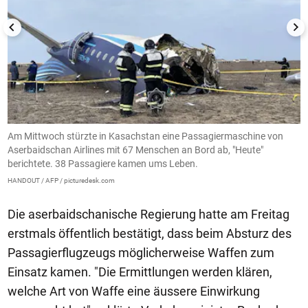
Am Mittwoch stürzte in Kasachstan eine Passagiermaschine von
A
Aserbaidschan Airlines mit 67 Menschen an Bord ab, "Heute"
A
berichtete. 38 Passagiere kamen ums Leben.
b
HANDOUT / AFP / picturedesk.com
IS
Die aserbaidschanische Regierung hatte am Freitag
erstmals öffentlich bestätigt, dass beim Absturz des
Passagierflugzeugs möglicherweise Waffen zum
Einsatz kamen. "Die Ermittlungen werden klären,
welche Art von Waffe eine äussere Einwirkung