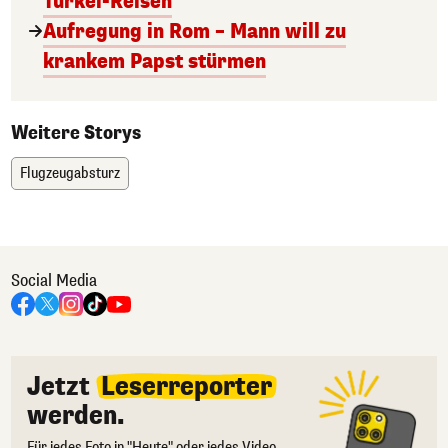
Türkei-Reisen
Aufregung in Rom – Mann will zu
krankem Papst stürmen
Weitere Storys
Flugzeugabsturz
Social Media
Jetzt
Leserreporter
werden.
Für jedes Foto in "Heute" oder jedes Video