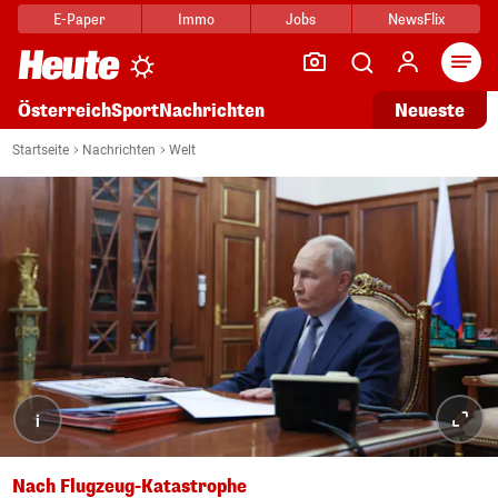
E-Paper
Immo
Jobs
NewsFlix
Arti
Österreich
Sport
Nachrichten
Neueste
Startseite
Nachrichten
Welt
i
Nach Flugzeug-Katastrophe