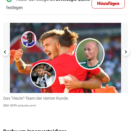
Hinzufügen
festlegen
1/13
Das "Heute"-Team der vierten Runde.
S
L
(Bild: GEPA-pictures.com)
(B