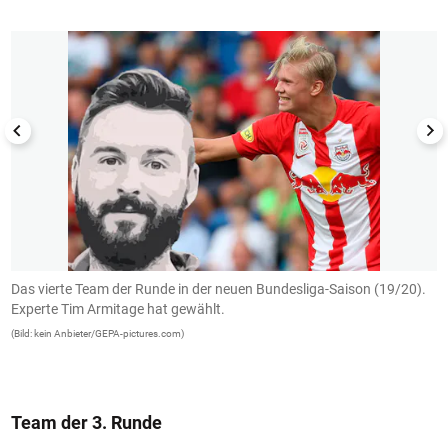
1/14
Das vierte Team der Runde in der neuen Bundesliga-Saison (19/20).
T
Experte Tim Armitage hat gewählt.
B
J
(Bild: kein Anbieter/GEPA-pictures.com)
e
(B
Team der 3. Runde
1/14