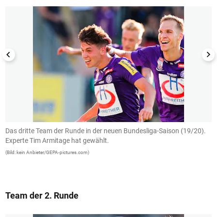
-
Das dritte Team der Runde in der neuen Bundesliga-Saison (19/20).
T
Experte Tim Armitage hat gewählt.
B
J
(Bild: kein Anbieter/GEPA-pictures.com)
e
(B
Team der 2. Runde
1/14