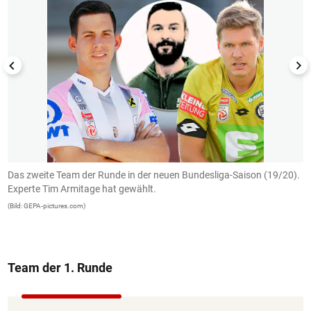
a-
Das zweite Team der Runde in der neuen Bundesliga-Saison (19/20).
T
Experte Tim Armitage hat gewählt.
B
J
(Bild: GEPA-pictures.com)
e
(B
Team der 1. Runde