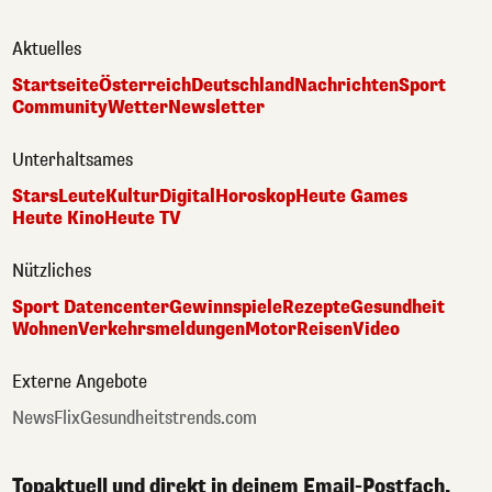
Aktuelles
Startseite
Österreich
Deutschland
Nachrichten
Sport
Community
Wetter
Newsletter
Unterhaltsames
Stars
Leute
Kultur
Digital
Horoskop
Heute Games
Heute Kino
Heute TV
Nützliches
Sport Datencenter
Gewinnspiele
Rezepte
Gesundheit
Wohnen
Verkehrsmeldungen
Motor
Reisen
Video
Externe Angebote
NewsFlix
Gesundheitstrends.com
Topaktuell und direkt in deinem Email-Postfach.