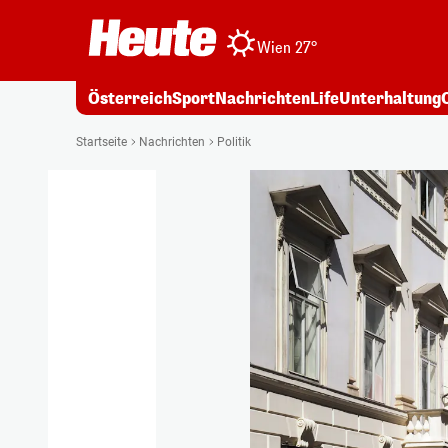
Wien 27°
Österreich
Sport
Nachrichten
Life
Unterhaltung
Startseite
Nachrichten
Politik