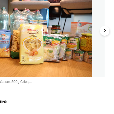
asser, 500g Gries,...
1000g
Denise 
uro