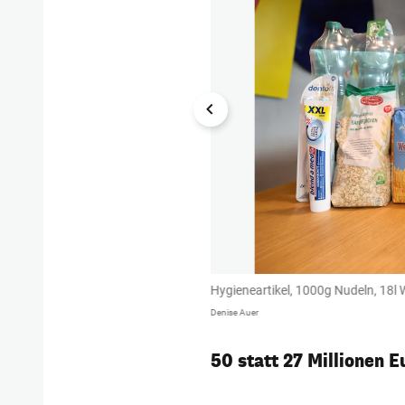
usw.
Hygieneartikel, 1000g Nudeln, 18l W
Denise Auer
50 statt 27 Millionen E