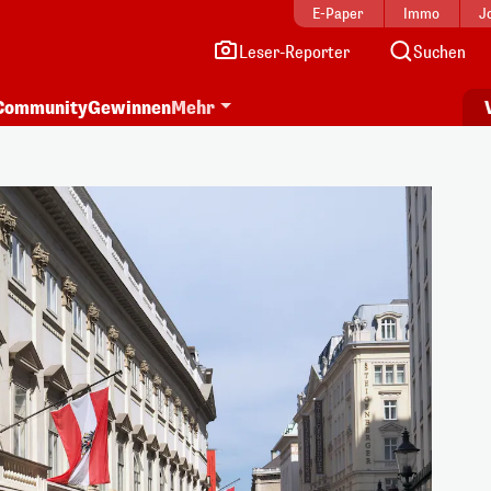
E-Paper
Immo
J
Leser-Reporter
Suchen
Community
Gewinnen
Mehr