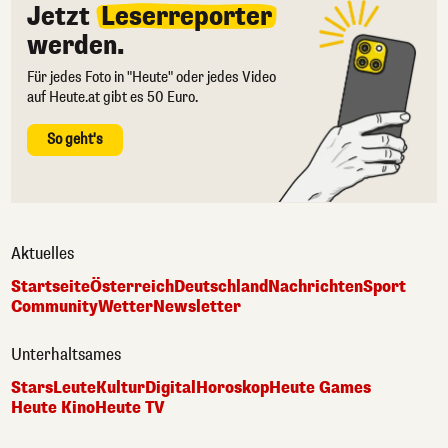
Jetzt
Leserreporter
werden.
Für jedes Foto in "Heute" oder jedes Video
auf Heute.at gibt es 50 Euro.
So geht's
Aktuelles
Startseite
Österreich
Deutschland
Nachrichten
Sport
Community
Wetter
Newsletter
Unterhaltsames
Stars
Leute
Kultur
Digital
Horoskop
Heute Games
Heute Kino
Heute TV