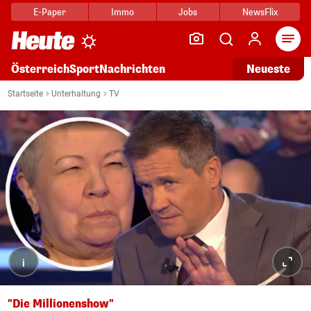
E-Paper
Immo
Jobs
NewsFlix
Arti
Österreich
Sport
Nachrichten
Neueste
Startseite
Unterhaltung
TV
i
"Die Millionenshow"