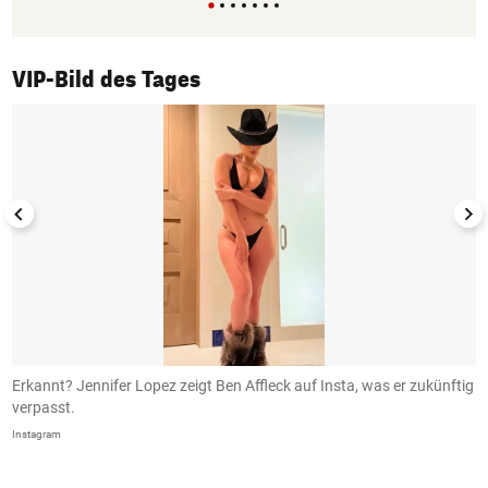
1/50
VIP-Bild des Tages
Erkannt? Jennifer Lopez zeigt Ben Affleck auf Insta, was er zukünftig
B
verpasst.
I
Instagram
In