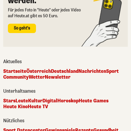
werden.
Für jedes Foto in "Heute" oder jedes Video
auf Heute.at gibt es 50 Euro.
So geht's
Aktuelles
Startseite
Österreich
Deutschland
Nachrichten
Sport
Community
Wetter
Newsletter
Unterhaltsames
Stars
Leute
Kultur
Digital
Horoskop
Heute Games
Heute Kino
Heute TV
Nützliches
Sport Datencenter
Gewinnspiele
Rezepte
Gesundheit