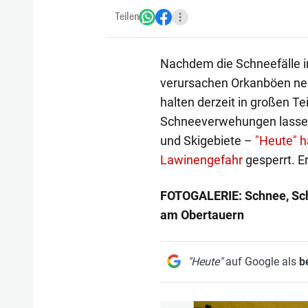
Teilen
Nachdem die Schneefälle i
verursachen Orkanböen n
halten derzeit in großen Te
Schneeverwehungen lassen 
und Skigebiete –
"Heute" h
Lawinengefahr
gesperrt. E
FOTOGALERIE: Schnee, Sc
am Obertauern
"Heute"
auf Google als
b
1/13