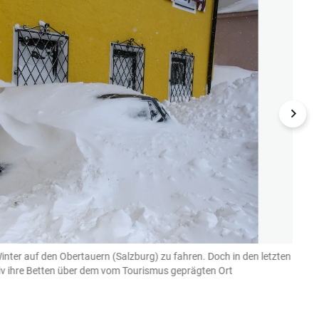
Winter auf den Obertauern (Salzburg) zu fahren. Doch in den letzten
Die F
siv ihre Betten über dem vom Tourismus geprägten Ort
vifogra