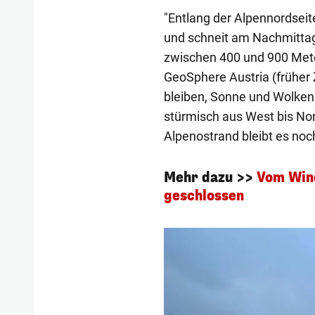
"Entlang der Alpennordseit
und schneit am Nachmittag 
zwischen 400 und 900 Mete
GeoSphere Austria (früher 
bleiben, Sonne und Wolken 
stürmisch aus West bis No
Alpenostrand bleibt es noc
Mehr dazu >>
Vom Wind
geschlossen
1/4