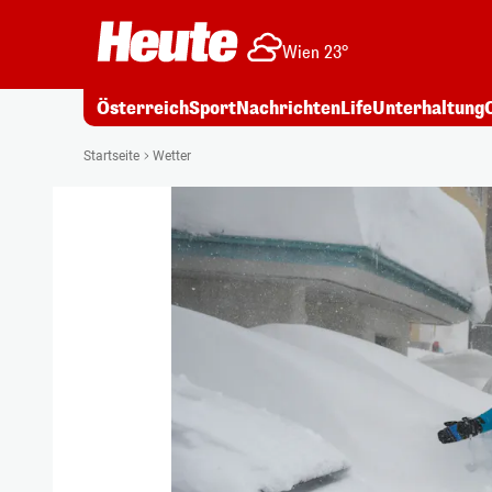
Wien 23°
Österreich
Sport
Nachrichten
Life
Unterhaltung
Startseite
Wetter