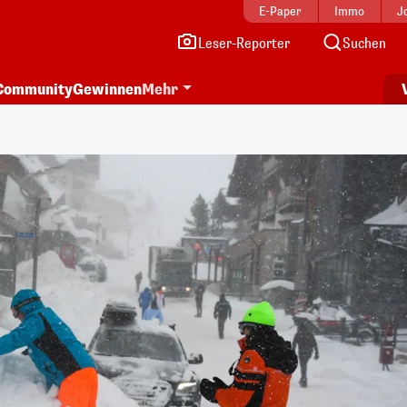
E-Paper
Immo
J
Leser-Reporter
Suchen
Community
Gewinnen
Mehr