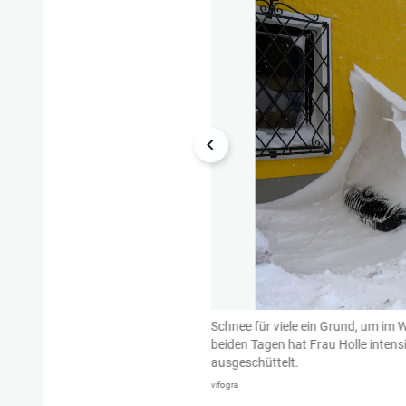
uto sportlich: "Seit Sonntag habe
Schnee für viele ein Grund, um im 
es auch viermal wieder gefunden,
beiden Tagen hat Frau Holle inten
 passiert".
ausgeschüttelt.
vifogra