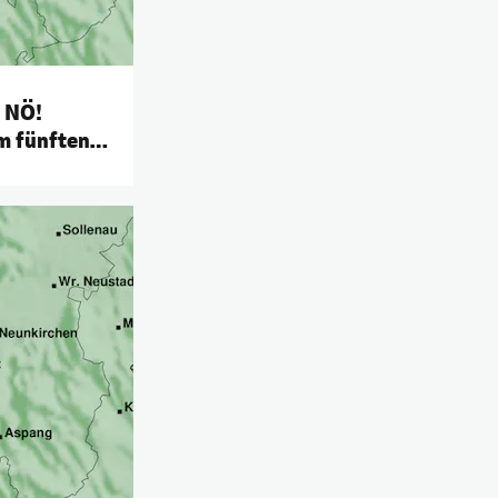
 NÖ!
m fünften