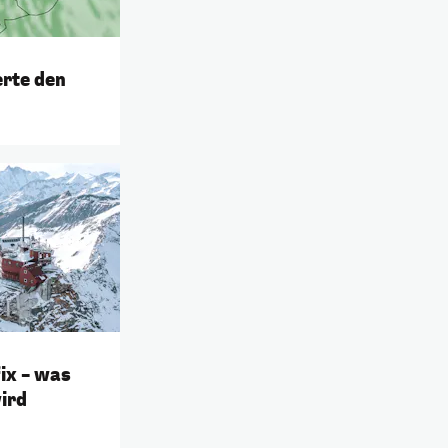
rte den
ix – was
wird