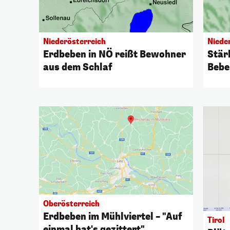
Niederösterreich
Niede
Erdbeben in NÖ reißt Bewohner
Stär
aus dem Schlaf
Bebe
Oberösterreich
Erdbeben im Mühlviertel – "Auf
Tirol
einmal hat's gezittert"