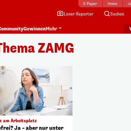
E-Paper
Immo
J
Leser-Reporter
Suchen
Community
Gewinnen
Mehr
 Thema ZAMG
z am Arbeitsplatz
frei? Ja – aber nur unter