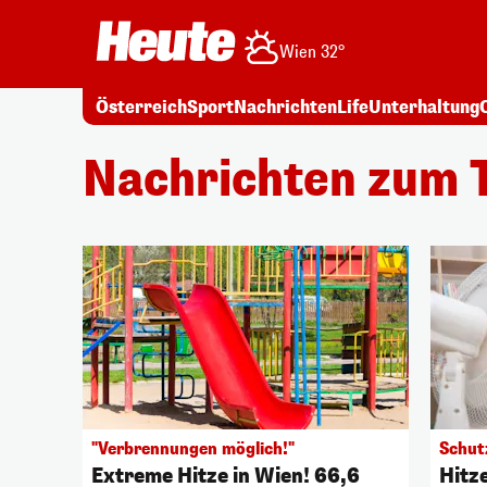
Wien 32°
Österreich
Sport
Nachrichten
Life
Unterhaltung
Nachrichten zum
"Verbrennungen möglich!"
Schut
Extreme Hitze in Wien! 66,6
Hitze