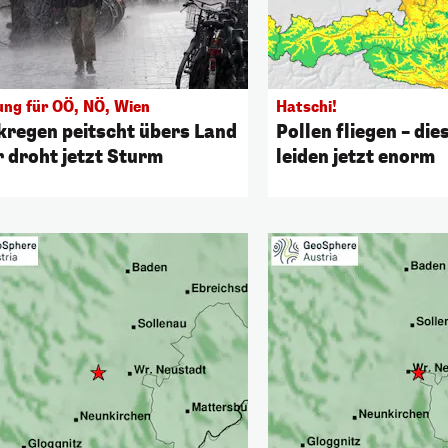
ng für OÖ, NÖ, Wien
Hatschi!
kregen peitscht übers Land
Pollen fliegen – die
r droht jetzt Sturm
leiden jetzt enorm