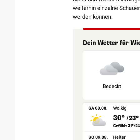
weiterhin einzelne Schauer 
werden können.
Dein Wetter
für
Wi
Bedeckt
SA 08.08.
Wolkig
30°
/23°
Gefühlt 31°/24
SO 09.08.
Heiter