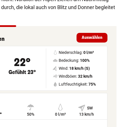
durch, die lokal auch von Blitz und Donner begleitet
Auswählen
en
Niederschlag:
0 l/m²
22°
Bedeckung:
100%
Wind:
18 km/h (S)
Gefühlt 23°
Windböen:
32 km/h
Luftfeuchtigkeit:
75%
SW
°
50%
0 l/m²
13 km/h