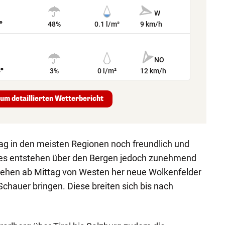
W
°
48%
0.1 l/m²
9 km/h
NO
8°
3%
0 l/m²
12 km/h
um detaillierten Wetterbericht
ag in den meisten Regionen noch freundlich und
ges entstehen über den Bergen jedoch zunehmend
ziehen ab Mittag von Westen her neue Wolkenfelder
Schauer bringen. Diese breiten sich bis nach