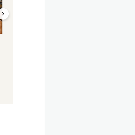
Extrem-Wetter
46 Orte mit neuen
Höchstwerten
Tornado mitten in Rom
Hitze-Rekorde – W
hinterlässt Spur der
im Mai bei uns am
Verwüstung
heißesten war
03.06.2026, 13:05
02.06.2026, 12:25