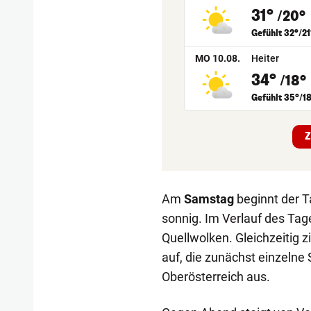
31°
/20°
Gefühlt 32°/21
MO 10.08.
Heiter
34°
/18°
Gefühlt 35°/1
Z
Am
Samstag
beginnt der T
sonnig. Im Verlauf des Ta
Quellwolken. Gleichzeitig 
auf, die zunächst einzelne 
Oberösterreich aus.