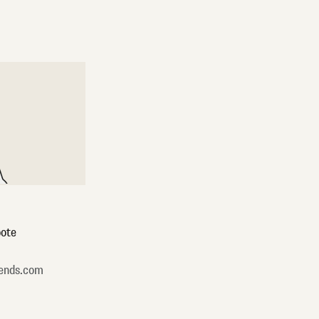
ote
ends.com