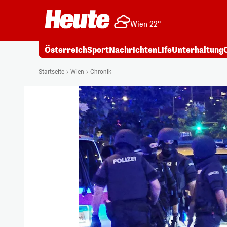
Wien 22°
Österreich
Sport
Nachrichten
Life
Unterhaltung
Startseite
Wien
Chronik