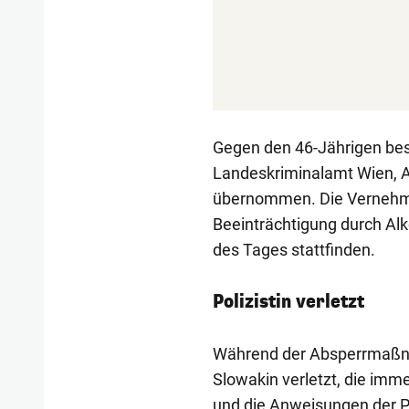
Gegen den 46-Jährigen bes
Landeskriminalamt Wien, Au
übernommen. Die Vernehmu
Beeinträchtigung durch Alk
des Tages stattfinden.
Polizistin verletzt
Während der Absperrmaßnah
Slowakin verletzt, die imm
und die Anweisungen der P