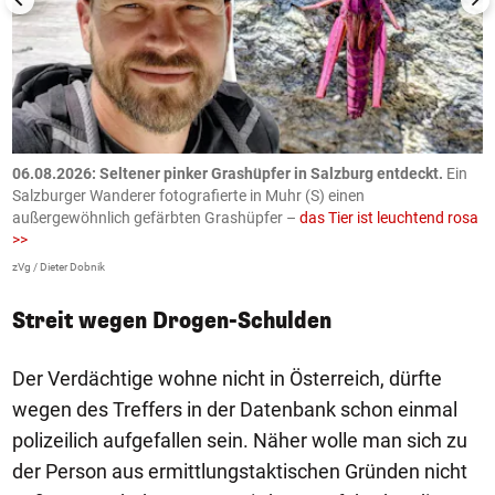
06.08.2026: Seltener pinker Grashüpfer in Salzburg entdeckt.
Ein
0
Salzburger Wanderer fotografierte in Muhr (S) einen
S
außergewöhnlich gefärbten Grashüpfer –
das Tier ist leuchtend rosa
U
>>
AP
zVg / Dieter Dobnik
Streit wegen Drogen-Schulden
Der Verdächtige wohne nicht in Österreich, dürfte
wegen des Treffers in der Datenbank schon einmal
polizeilich aufgefallen sein. Näher wolle man sich zu
der Person aus ermittlungstaktischen Gründen nicht