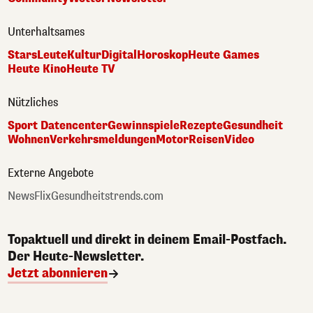
Unterhaltsames
Stars
Leute
Kultur
Digital
Horoskop
Heute Games
Heute Kino
Heute TV
Nützliches
Sport Datencenter
Gewinnspiele
Rezepte
Gesundheit
Wohnen
Verkehrsmeldungen
Motor
Reisen
Video
Externe Angebote
NewsFlix
Gesundheitstrends.com
Topaktuell und direkt in deinem Email-Postfach.
Der Heute-Newsletter.
Jetzt abonnieren