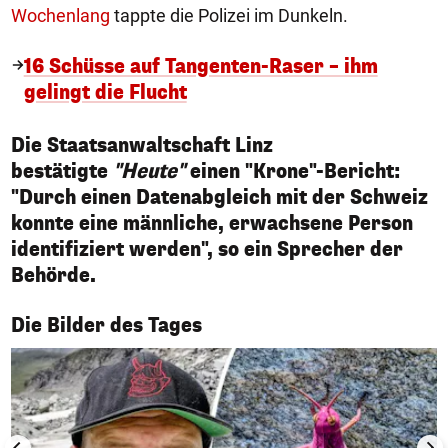
Wochenlang
tappte die Polizei im Dunkeln.
16 Schüsse auf Tangenten-Raser – ihm
gelingt die Flucht
Die Staatsanwaltschaft Linz
bestätigte
"Heute"
einen "Krone"-Bericht:
"Durch einen Datenabgleich mit der Schweiz
konnte eine männliche, erwachsene Person
identifiziert werden", so ein Sprecher der
Behörde.
1/50
Die Bilder des Tages