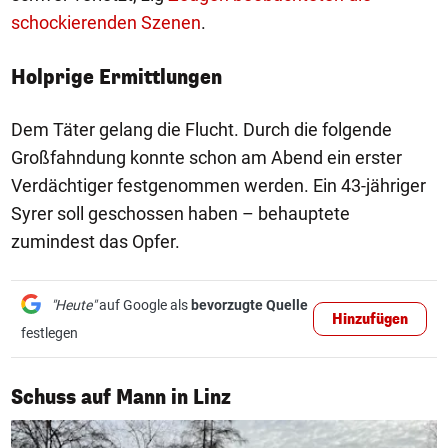
schockierenden Szenen
.
Holprige Ermittlungen
Dem Täter gelang die Flucht. Durch die folgende
Großfahndung konnte schon am Abend ein erster
Verdächtiger festgenommen werden. Ein 43-jähriger
Syrer soll geschossen haben – behauptete
zumindest das Opfer.
"Heute"
auf Google als
bevorzugte Quelle
Hinzufügen
festlegen
1/9
Schuss auf Mann in Linz