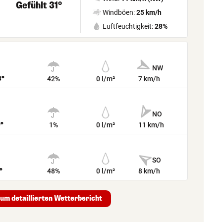
Gefühlt 31°
Windböen:
25 km/h
Luftfeuchtigkeit:
28%
NW
3°
42%
0 l/m²
7 km/h
NO
9°
1%
0 l/m²
11 km/h
SO
°
48%
0 l/m²
8 km/h
um detaillierten Wetterbericht