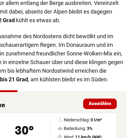
or allem entlang der Berge ausbreiten. Vereinzelt
mit dabei, abseits der Alpen bleibt es dagegen
2 Grad
kühlt es etwas ab.
Ausnahme des Nordostens dicht bewölkt und im
t schauerartigem Regen. Im Donauraum und im
 ein zunehmend freundlicher Sonne-Wolken-Mix ein,
 in einzelne Schauer über und diese klingen gegen
m bis lebhaftem Nordostwind erreichen die
 bis 21 Grad
, am kühlsten bleibt es im Süden.
Auswählen
en
Niederschlag:
0 l/m²
30°
Bedeckung:
3%
Wind:
11 km/h (NW)