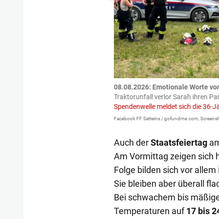
tzte.
Zu einem tragischen
08.08.2026: Emotionale Worte vo
igen gekommen.
Bei einem Frontal-
Traktorunfall verlor Sarah ihren Pa
Spendenwelle meldet sich die 36-J
Facebook FF Satteins / gofundme.com, Screensh
Auch der
Staatsfeiertag
am 
Am Vormittag zeigen sich h
Folge bilden sich vor alle
Sie bleiben aber überall fl
Bei schwachem bis mäßigem
Temperaturen auf
17 bis 2