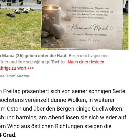
n Mama (36) gehen unter die Haut.
Bei einem tragischen
07.08
rtner und ihre sechsjährige Tochter.
Nach einer riesigen
charm
ährige zu Wort >>>
Larissa 
ot / "Heute"-Montage
Freitag präsentiert sich von seiner sonnigen Seite.
öchstens vereinzelt dünne Wolken, in weiterer
m im Osten und über den Bergen einige Quellwolken.
ach und harmlos, am Abend lösen sie sich wieder auf.
 Wind aus östlichen Richtungen steigen die
4 Grad
.