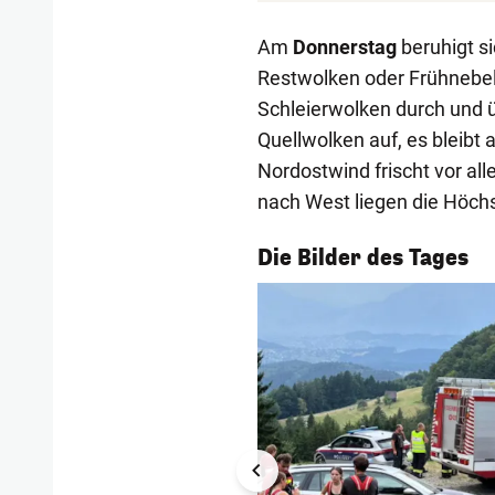
Am
Donnerstag
beruhigt si
Restwolken oder Frühnebelf
Schleierwolken durch und 
Quellwolken auf, es bleibt 
Nordostwind frischt vor all
nach West liegen die Höc
1/56
Die Bilder des Tages