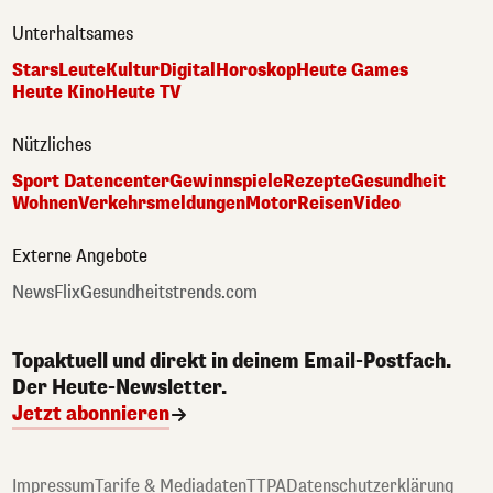
Unterhaltsames
Stars
Leute
Kultur
Digital
Horoskop
Heute Games
Heute Kino
Heute TV
Nützliches
Sport Datencenter
Gewinnspiele
Rezepte
Gesundheit
Wohnen
Verkehrsmeldungen
Motor
Reisen
Video
Externe Angebote
NewsFlix
Gesundheitstrends.com
Topaktuell und direkt in deinem Email-Postfach.
Der Heute-Newsletter.
Jetzt abonnieren
Impressum
Tarife & Mediadaten
TTPA
Datenschutzerklärung