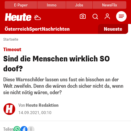
E-Paper
Immo
Jobs
NewsFlix
Arti
Österreich
Sport
Nachrichten
Neueste
Startseite
Timeout
Sind die Menschen wirklich SO
doof?
Diese Warnschilder lassen uns fast ein bisschen an der
Welt zweifeln. Denn die wären doch sicher nicht da, wenn
sie nicht nötig wären, oder?
Von
Heute Redaktion
14.09.2021, 00:10
Teilen