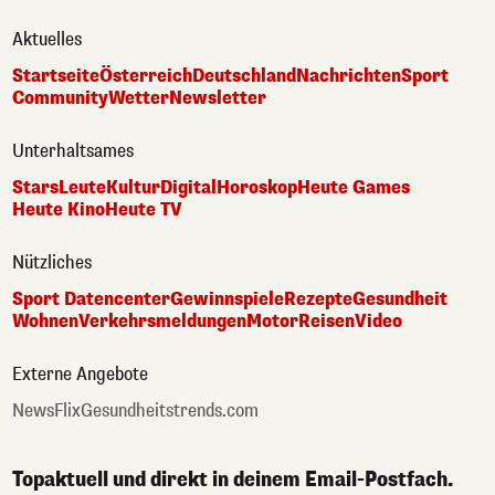
Aktuelles
Startseite
Österreich
Deutschland
Nachrichten
Sport
Community
Wetter
Newsletter
Unterhaltsames
Stars
Leute
Kultur
Digital
Horoskop
Heute Games
Heute Kino
Heute TV
Nützliches
Sport Datencenter
Gewinnspiele
Rezepte
Gesundheit
Wohnen
Verkehrsmeldungen
Motor
Reisen
Video
Externe Angebote
NewsFlix
Gesundheitstrends.com
Topaktuell und direkt in deinem Email-Postfach.