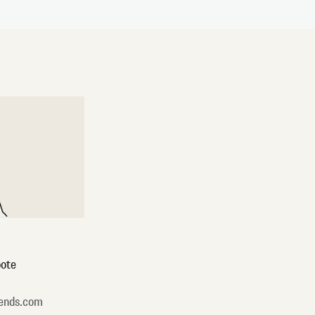
ote
ends.com