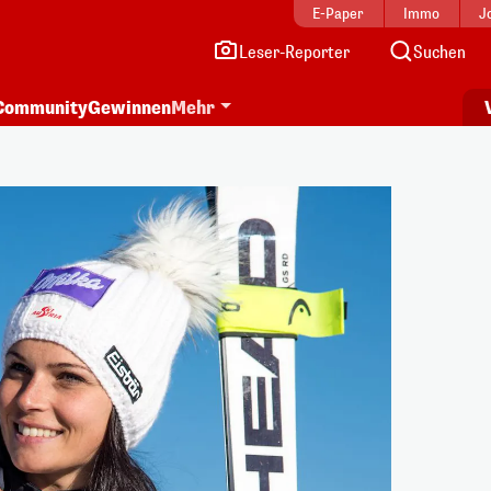
E-Paper
Immo
J
Leser-Reporter
Suchen
Community
Gewinnen
Mehr