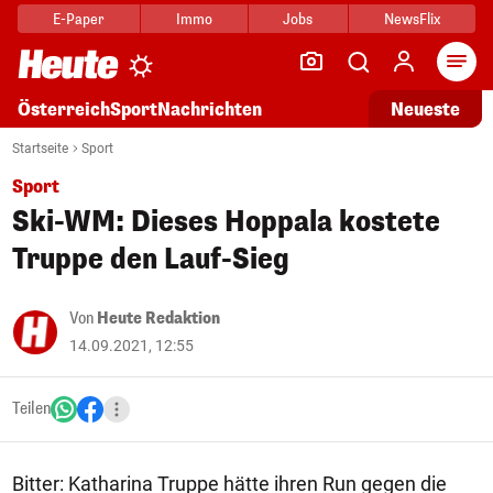
E-Paper
Immo
Jobs
NewsFlix
Arti
Österreich
Sport
Nachrichten
Neueste
Startseite
Sport
Sport
Ski-WM: Dieses Hoppala kostete
Truppe den Lauf-Sieg
Von
Heute Redaktion
14.09.2021, 12:55
Teilen
Bitter: Katharina Truppe hätte ihren Run gegen die