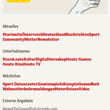
Aktuelles
Startseite
Österreich
Deutschland
Nachrichten
Sport
Community
Wetter
Newsletter
Unterhaltsames
Stars
Leute
Kultur
Digital
Horoskop
Heute Games
Heute Kino
Heute TV
Nützliches
Sport Datencenter
Gewinnspiele
Rezepte
Gesundheit
Wohnen
Verkehrsmeldungen
Motor
Reisen
Video
Externe Angebote
NewsFlix
Gesundheitstrends.com