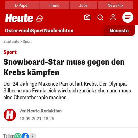
E-Paper
Immo
Jobs
NewsFlix
Arti
Österreich
Sport
Nachrichten
Neueste
Startseite
Sport
Sport
Snowboard-Star muss gegen den
Krebs kämpfen
Der 24-Jährige Maxence Parrot hat Krebs. Der Olympia-
Silberne aus Frankreich wird sich zurückziehen und muss
eine Chemotherapie machen.
Von
Heute Redaktion
13.09.2021, 18:25
Teilen