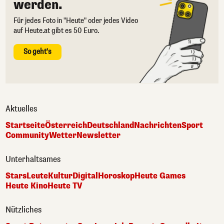
werden.
Für jedes Foto in "Heute" oder jedes Video
auf Heute.at gibt es 50 Euro.
So geht's
Aktuelles
Startseite
Österreich
Deutschland
Nachrichten
Sport
Community
Wetter
Newsletter
Unterhaltsames
Stars
Leute
Kultur
Digital
Horoskop
Heute Games
Heute Kino
Heute TV
Nützliches