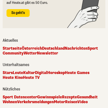
auf Heute.at gibt es 50 Euro.
So geht's
Aktuelles
Startseite
Österreich
Deutschland
Nachrichten
Sport
Community
Wetter
Newsletter
Unterhaltsames
Stars
Leute
Kultur
Digital
Horoskop
Heute Games
Heute Kino
Heute TV
Nützliches
Sport Datencenter
Gewinnspiele
Rezepte
Gesundheit
Wohnen
Verkehrsmeldungen
Motor
Reisen
Video