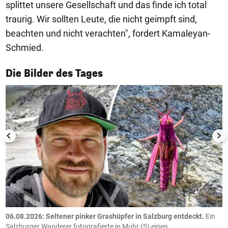
splittet unsere Gesellschaft und das finde ich total
traurig. Wir sollten Leute, die nicht geimpft sind,
beachten und nicht verachten", fordert Kamaleyan-
Schmied.
1/50
Die Bilder des Tages
06.08.2026: Seltener pinker Grashüpfer in Salzburg entdeckt.
Ein
0
Salzburger Wanderer fotografierte in Muhr (S) einen
S