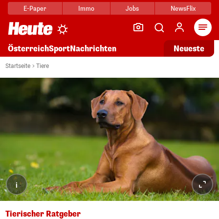
E-Paper
Immo
Jobs
NewsFlix
Arti
Österreich
Sport
Nachrichten
Neueste
Startseite
Tiere
i
Tierischer Ratgeber