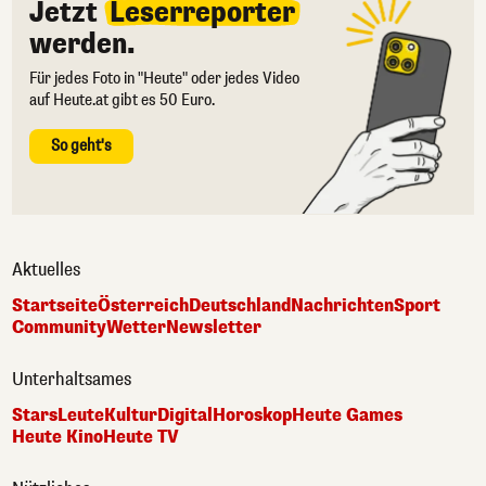
Jetzt
Leserreporter
werden.
Für jedes Foto in "Heute" oder jedes Video
auf Heute.at gibt es 50 Euro.
So geht's
Aktuelles
Startseite
Österreich
Deutschland
Nachrichten
Sport
Community
Wetter
Newsletter
Unterhaltsames
Stars
Leute
Kultur
Digital
Horoskop
Heute Games
Heute Kino
Heute TV