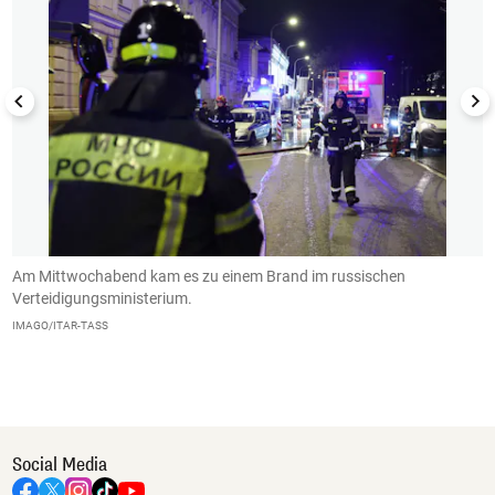
Am Mittwochabend kam es zu einem Brand im russischen
A
Verteidigungsministerium.
I
IMAGO/ITAR-TASS
Social Media