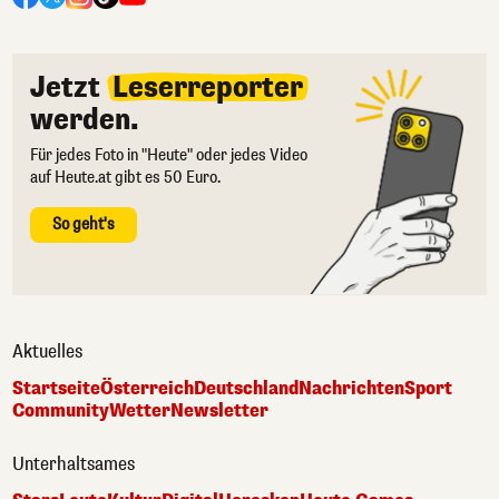
Jetzt
Leserreporter
werden.
Für jedes Foto in "Heute" oder jedes Video
auf Heute.at gibt es 50 Euro.
So geht's
Aktuelles
Startseite
Österreich
Deutschland
Nachrichten
Sport
Community
Wetter
Newsletter
Unterhaltsames