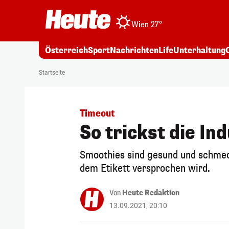
Wien 27°
Österreich
Sport
Nachrichten
Life
Unterhaltung
Startseite
Timeout
So trickst die In
Smoothies sind gesund und schmec
dem Etikett versprochen wird.
Von
Heute Redaktion
13.09.2021, 20:10