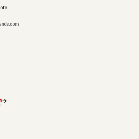
ote
ends.com
n