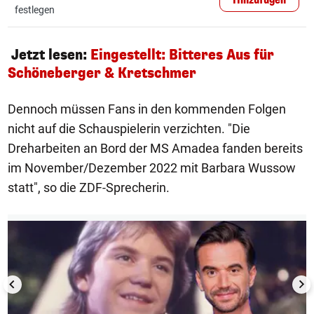
Hinzufügen
festlegen
Jetzt lesen:
Eingestellt: Bitteres Aus für
Schöneberger & Kretschmer
Dennoch müssen Fans in den kommenden Folgen
nicht auf die Schauspielerin verzichten. "Die
Dreharbeiten an Bord der MS Amadea fanden bereits
im November/Dezember 2022 mit Barbara Wussow
statt", so die ZDF-Sprecherin.
1/17