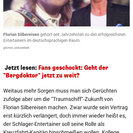
Florian Silbereisen
gehört seit Jahrzehnten zu den erfolgreichsten
F
Entertainern im deutschsprachigen Raum.
In
glomex, picturedesk
Jetzt lesen:
Fans geschockt: Geht der
"Bergdoktor" jetzt zu weit?
Weitaus mehr Sorgen muss man sich Gerüchten
zufolge aber um die "Traumschiff"-Zukunft von
Florian Silbereisen machen. Zwar wurde sein Vertrag
erst kürzlich verlängert, doch immer wieder heißt es,
der Schlager-Entertainer soll seine Rolle als
Kreuzfahrt-Kapitän hinschmeißen wollen. Kollege