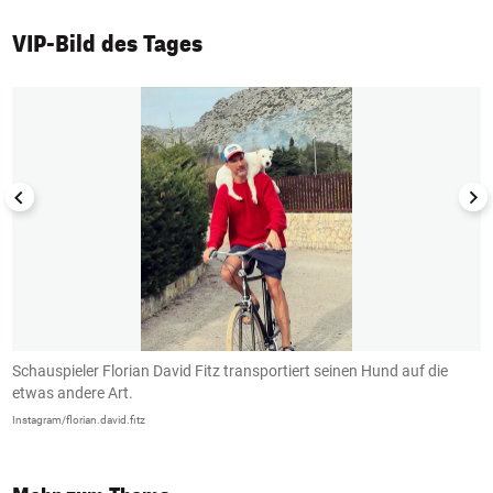
VIP-Bild des Tages
1/50
Schauspieler Florian David Fitz transportiert seinen Hund auf die
D
etwas andere Art.
L
Instagram/florian.david.fitz
In