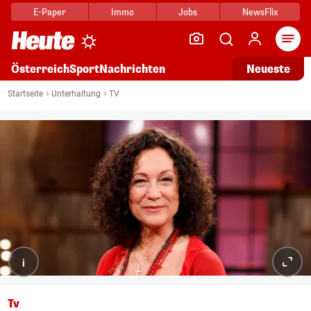
E-Paper
Immo
Jobs
NewsFlix
Arti
Österreich
Sport
Nachrichten
Neueste
Startseite
Unterhaltung
TV
i
Tv