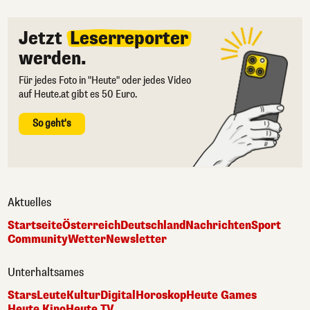
Jetzt
Leserreporter
werden.
Für jedes Foto in "Heute" oder jedes Video
auf Heute.at gibt es 50 Euro.
So geht's
Aktuelles
Startseite
Österreich
Deutschland
Nachrichten
Sport
Community
Wetter
Newsletter
Unterhaltsames
Stars
Leute
Kultur
Digital
Horoskop
Heute Games
Heute Kino
Heute TV