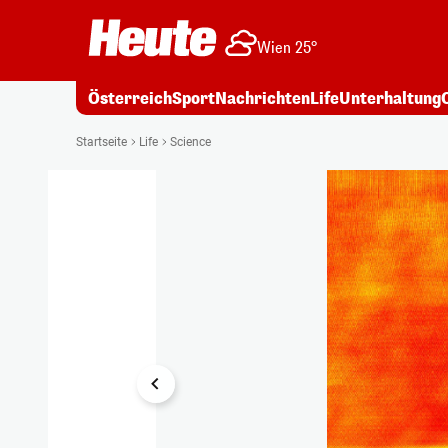
Wien 25°
Österreich
Sport
Nachrichten
Life
Unterhaltung
1/4
Startseite
Life
Science