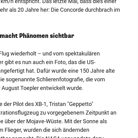
km/h entspricht. Das letzte Mal, dass dies einer
mehr als 20 Jahre her: Die Concorde durchbrach im
.
k macht Phänomen sichtbar
Flug wiederholt – und vom spektakulären
 gibt es nun auch ein Foto, das die US-
efertigt hat. Dafür wurde eine 150 Jahre alte
ie sogenannte Schlierenfotografie, die vom
 August Toepler entwickelt wurde.
der Pilot des XB-1, Tristan "Geppetto"
rationsflugzeug zu vorgegebenem Zeitpunkt an
le über der Mojave-Wüste. Mit der Sonne als
em Flieger, wurden die sich ändernden