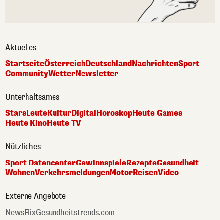
Aktuelles
Startseite
Österreich
Deutschland
Nachrichten
Sport
Community
Wetter
Newsletter
Unterhaltsames
Stars
Leute
Kultur
Digital
Horoskop
Heute Games
Heute Kino
Heute TV
Nützliches
Sport Datencenter
Gewinnspiele
Rezepte
Gesundheit
Wohnen
Verkehrsmeldungen
Motor
Reisen
Video
Externe Angebote
NewsFlix
Gesundheitstrends.com