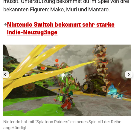
musst. Unterstützung bekommst du im Spiel von drei
bekannten Figuren: Mako, Muri und Mantaro.
Nintendo Switch bekommt sehr starke
Indie-Neuzugänge
1/10
Nintendo hat mit "Splatoon Raiders" ein neues Spin-off der Reihe
D
angekündigt.
Ni