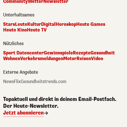
Community
Wetter
Newsletter
Unterhaltsames
Stars
Leute
Kultur
Digital
Horoskop
Heute Games
Heute Kino
Heute TV
Nützliches
Sport Datencenter
Gewinnspiele
Rezepte
Gesundheit
Wohnen
Verkehrsmeldungen
Motor
Reisen
Video
Externe Angebote
NewsFlix
Gesundheitstrends.com
Topaktuell und direkt in deinem Email-Postfach.
Der Heute-Newsletter.
Jetzt abonnieren