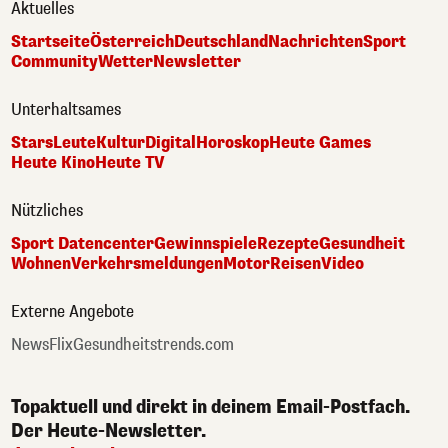
Aktuelles
Startseite
Österreich
Deutschland
Nachrichten
Sport
Community
Wetter
Newsletter
Unterhaltsames
Stars
Leute
Kultur
Digital
Horoskop
Heute Games
Heute Kino
Heute TV
Nützliches
Sport Datencenter
Gewinnspiele
Rezepte
Gesundheit
Wohnen
Verkehrsmeldungen
Motor
Reisen
Video
Externe Angebote
NewsFlix
Gesundheitstrends.com
Topaktuell und direkt in deinem Email-Postfach.
Der Heute-Newsletter.