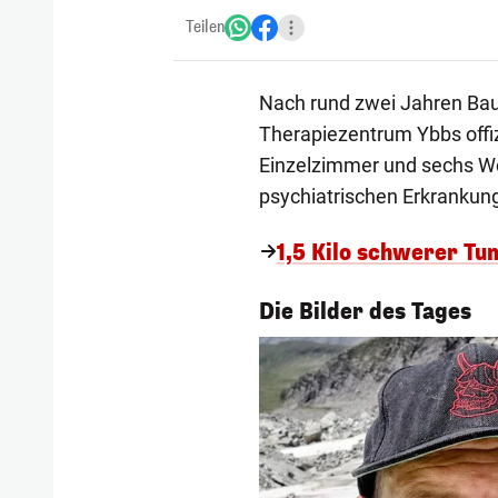
Teilen
Nach rund zwei Jahren Bauz
Therapiezentrum Ybbs offiz
Einzelzimmer und sechs W
psychiatrischen Erkrankun
1,5 Kilo schwerer Tum
1/54
Die Bilder des Tages