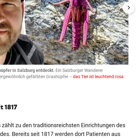
üpfer in Salzburg entdeckt.
Ein Salzburger Wanderer
05.08
ußergewöhnlich gefärbten Grashüpfer –
das Tier ist leuchtend rosa
schlie
APA-Imag
t 1817
ählt zu den traditionsreichsten Einrichtungen des
es. Bereits seit 1817 werden dort Patienten aus