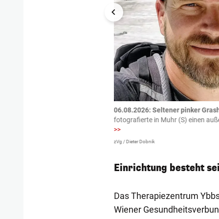
tzte.
Zu einem tragischen
06.08.2026: Seltener pinker Grash
igen gekommen.
Bei einem Frontal-
fotografierte in Muhr (S) einen a
>>
zVg / Dieter Dobnik
Einrichtung besteht sei
Das Therapiezentrum Ybbs z
Wiener Gesundheitsverbund