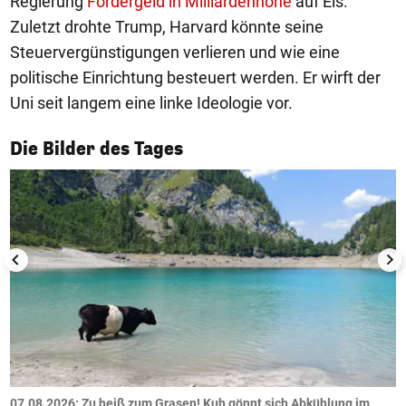
Regierung
Fördergeld in Milliardenhöhe
auf Eis.
Zuletzt drohte Trump, Harvard könnte seine
Steuervergünstigungen verlieren und wie eine
politische Einrichtung besteuert werden. Er wirft der
Uni seit langem eine linke Ideologie vor.
1/50
Die Bilder des Tages
ch
07.08.2026: Zu heiß zum Grasen! Kuh gönnt sich Abkühlung im
0