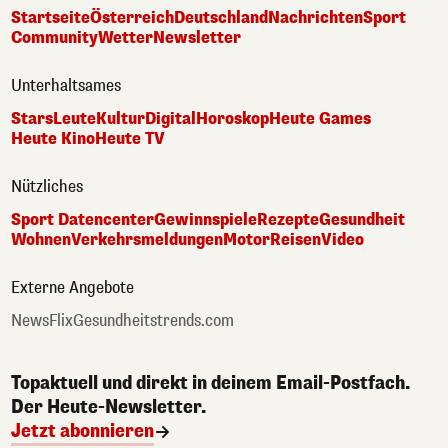
Startseite
Österreich
Deutschland
Nachrichten
Sport
Community
Wetter
Newsletter
Unterhaltsames
Stars
Leute
Kultur
Digital
Horoskop
Heute Games
Heute Kino
Heute TV
Nützliches
Sport Datencenter
Gewinnspiele
Rezepte
Gesundheit
Wohnen
Verkehrsmeldungen
Motor
Reisen
Video
Externe Angebote
NewsFlix
Gesundheitstrends.com
Topaktuell und direkt in deinem Email-Postfach.
Der Heute-Newsletter.
Jetzt abonnieren