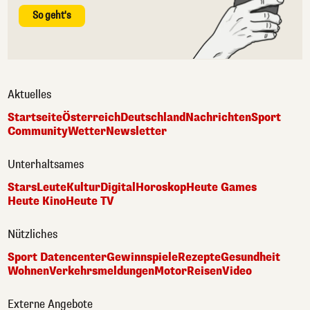
So geht's
Aktuelles
Startseite
Österreich
Deutschland
Nachrichten
Sport
Community
Wetter
Newsletter
Unterhaltsames
Stars
Leute
Kultur
Digital
Horoskop
Heute Games
Heute Kino
Heute TV
Nützliches
Sport Datencenter
Gewinnspiele
Rezepte
Gesundheit
Wohnen
Verkehrsmeldungen
Motor
Reisen
Video
Externe Angebote