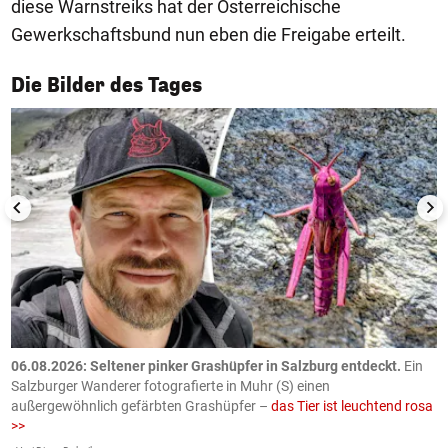
diese Warnstreiks hat der Österreichische
Gewerkschaftsbund nun eben die Freigabe erteilt.
1/50
Die Bilder des Tages
06.08.2026: Seltener pinker Grashüpfer in Salzburg entdeckt.
Ein
0
Salzburger Wanderer fotografierte in Muhr (S) einen
S
außergewöhnlich gefärbten Grashüpfer –
das Tier ist leuchtend rosa
U
>>
AP