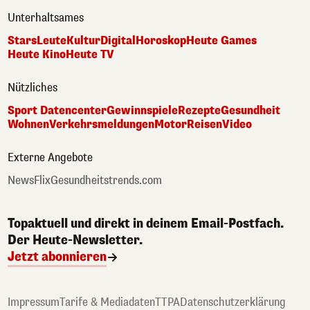
Unterhaltsames
Stars
Leute
Kultur
Digital
Horoskop
Heute Games
Heute Kino
Heute TV
Nützliches
Sport Datencenter
Gewinnspiele
Rezepte
Gesundheit
Wohnen
Verkehrsmeldungen
Motor
Reisen
Video
Externe Angebote
NewsFlix
Gesundheitstrends.com
Topaktuell und direkt in deinem Email-Postfach.
Der Heute-Newsletter.
Jetzt abonnieren
Impressum
Tarife & Mediadaten
TTPA
Datenschutzerklärung