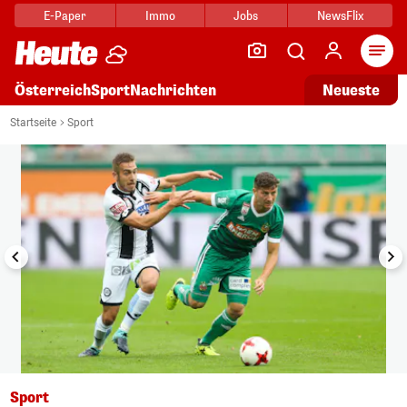
E-Paper
Immo
Jobs
NewsFlix
Arti
Österreich
Sport
Nachrichten
Neueste
i
1/6
Startseite
Sport
Sport