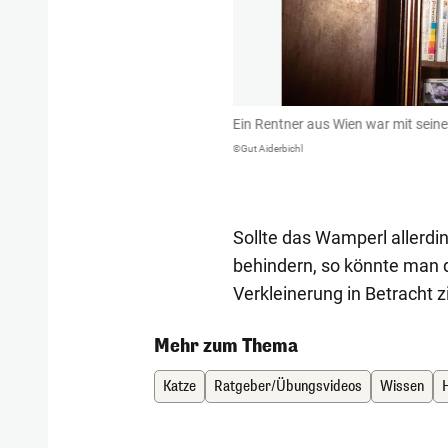
it großer Erleichterung auf die Hilfe
Ein Rentner aus Wien war mit sein
©Gut Aiderbichl
Sollte das Wamperl allerdi
behindern, so könnte man d
Verkleinerung in Betracht z
Mehr zum Thema
Katze
Ratgeber/Übungsvideos
Wissen