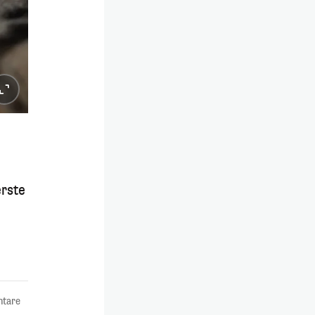
erste
tare