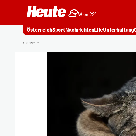
Wien 22°
Österreich
Sport
Nachrichten
Life
Unterhaltung
Startseite