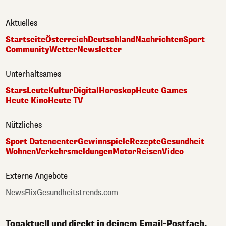
Aktuelles
Startseite
Österreich
Deutschland
Nachrichten
Sport
Community
Wetter
Newsletter
Unterhaltsames
Stars
Leute
Kultur
Digital
Horoskop
Heute Games
Heute Kino
Heute TV
Nützliches
Sport Datencenter
Gewinnspiele
Rezepte
Gesundheit
Wohnen
Verkehrsmeldungen
Motor
Reisen
Video
Externe Angebote
NewsFlix
Gesundheitstrends.com
Topaktuell und direkt in deinem Email-Postfach.