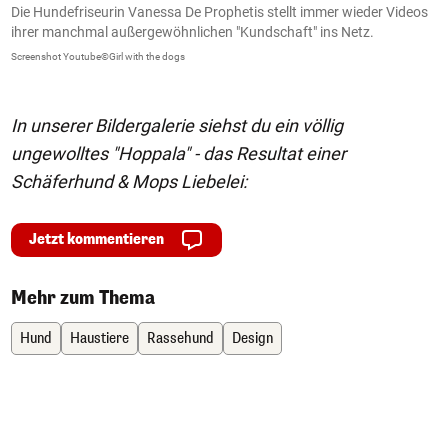
Die Hundefriseurin Vanessa De Prophetis stellt immer wieder Videos
Z
ihrer manchmal außergewöhnlichen "Kundschaft" ins Netz.
L
Screenshot Youtube©Girl with the dogs
Sc
In unserer Bildergalerie siehst du ein völlig
ungewolltes "Hoppala" - das Resultat einer
Schäferhund & Mops Liebelei:
Jetzt kommentieren
Mehr zum Thema
Hund
Haustiere
Rassehund
Design