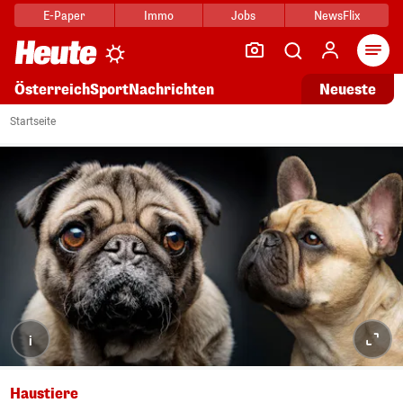
E-Paper
Immo
Jobs
NewsFlix
Arti
Österreich
Sport
Nachrichten
Neueste
Startseite
i
Haustiere