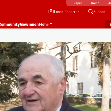
E-Paper
Immo
J
Leser-Reporter
Suchen
Community
Gewinnen
Mehr