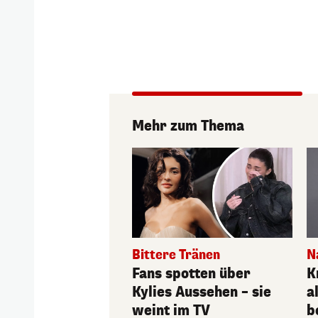
Mehr zum Thema
Bittere Tränen
N
Fans spotten über
K
Kylies Aussehen – sie
a
weint im TV
b