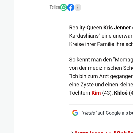
Teilen
Reality-Queen
Kris Jenner
Kardashians" eine unerwart
Kreise ihrer Familie ihre 
So kennt man den "Momager"
von der medizinischen Scho
"Ich bin zum Arzt gegange
eine Zyste und einen klein
Töchtern
Kim
(43),
Khloé
(
"Heute"
auf Google als
b