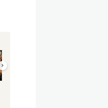
Couture ohne Geschmack?
Ihr Partner ist viel 
"Vulgär!" – Fendi erntet
"Gebärmutter alte
Shitstorm für Kims
nicht" – Kris Jenne
Hintern
will Baby
02.07.2024, 13:13
17.06.2024, 08:12