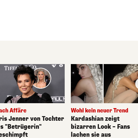
ach Affäre
Wohl kein neuer Trend
ris Jenner von Tochter
Kardashian zeigt
ls "Betrügerin"
bizarren Look – Fans
eschimpft
lachen sie aus