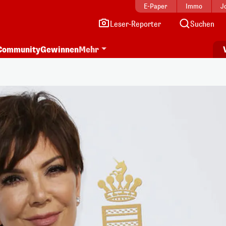
E-Paper
Immo
J
Leser-Reporter
Suchen
Community
Gewinnen
Mehr