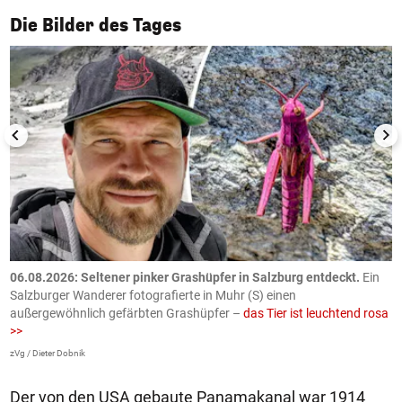
1/50
Die Bilder des Tages
06.08.2026: Seltener pinker Grashüpfer in Salzburg entdeckt.
Ein
0
Salzburger Wanderer fotografierte in Muhr (S) einen
S
außergewöhnlich gefärbten Grashüpfer –
das Tier ist leuchtend rosa
U
>>
AP
zVg / Dieter Dobnik
Der von den USA gebaute Panamakanal war 1914