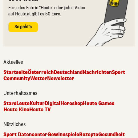
Für jedes Foto in "Heute" oder jedes Video
auf Heute.at gibt es 50 Euro.
So geht's
Aktuelles
Startseite
Österreich
Deutschland
Nachrichten
Sport
Community
Wetter
Newsletter
Unterhaltsames
Stars
Leute
Kultur
Digital
Horoskop
Heute Games
Heute Kino
Heute TV
Nützliches
Sport Datencenter
Gewinnspiele
Rezepte
Gesundheit