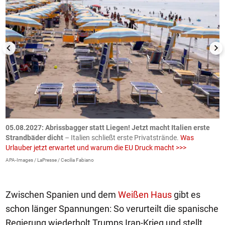
.
05.08.2027:
Abrissbagger statt Liegen! Jetzt macht Italien erste
0
Strandbäder dicht
– Italien schließt erste Privatstrände.
Was
W
Urlauber jetzt erwartet und warum die EU Druck macht >>>
G
E
APA-Images / LaPresse / Cecilia Fabiano
iS
Zwischen Spanien und dem
Weißen Haus
gibt es
schon länger Spannungen: So verurteilt die spanische
Regierung wiederholt Trumps Iran-Krieg und stellt