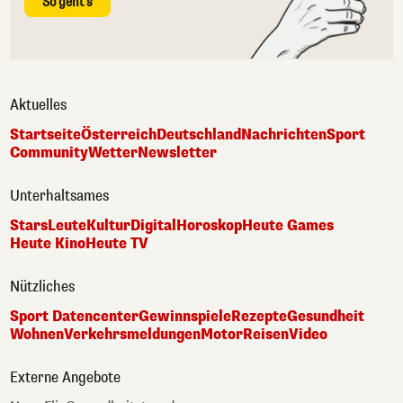
So geht's
Aktuelles
Startseite
Österreich
Deutschland
Nachrichten
Sport
Community
Wetter
Newsletter
Unterhaltsames
Stars
Leute
Kultur
Digital
Horoskop
Heute Games
Heute Kino
Heute TV
Nützliches
Sport Datencenter
Gewinnspiele
Rezepte
Gesundheit
Wohnen
Verkehrsmeldungen
Motor
Reisen
Video
Externe Angebote