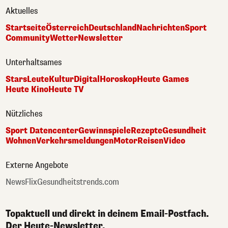
Aktuelles
Startseite
Österreich
Deutschland
Nachrichten
Sport
Community
Wetter
Newsletter
Unterhaltsames
Stars
Leute
Kultur
Digital
Horoskop
Heute Games
Heute Kino
Heute TV
Nützliches
Sport Datencenter
Gewinnspiele
Rezepte
Gesundheit
Wohnen
Verkehrsmeldungen
Motor
Reisen
Video
Externe Angebote
NewsFlix
Gesundheitstrends.com
Topaktuell und direkt in deinem Email-Postfach.
Der Heute-Newsletter.