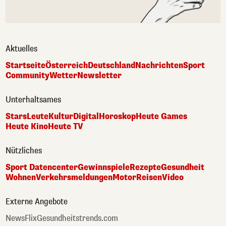
Aktuelles
Startseite
Österreich
Deutschland
Nachrichten
Sport
Community
Wetter
Newsletter
Unterhaltsames
Stars
Leute
Kultur
Digital
Horoskop
Heute Games
Heute Kino
Heute TV
Nützliches
Sport Datencenter
Gewinnspiele
Rezepte
Gesundheit
Wohnen
Verkehrsmeldungen
Motor
Reisen
Video
Externe Angebote
NewsFlix
Gesundheitstrends.com