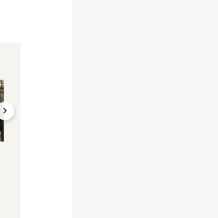
98 Prozent!
Zwei Jahre nach
Kriegsbeginn
Zu viel Putin-Gas in
Gewessler tobt, w
Österreich, Gewessler
wir zu viel Russen
muss handeln
verwenden
15.02.2024, 10:48
12.02.2024, 10:55