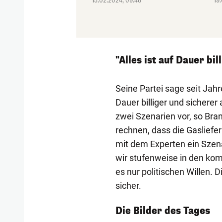
13.02.2024, 09:48
19
"Alles ist auf Dauer bi
Seine Partei sage seit Jahr
Dauer billiger und sicherer
zwei Szenarien vor, so Bra
rechnen, dass die Gasliefer
mit dem Experten ein Szenar
wir stufenweise in den k
es nur politischen Willen. D
sicher.
1/57
Die Bilder des Tages