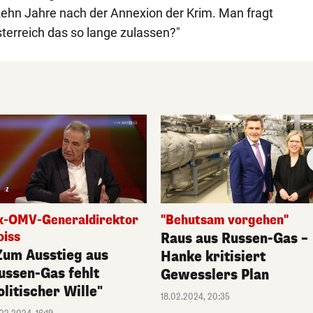
zehn Jahre nach der Annexion der Krim. Man fragt
sterreich das so lange zulassen?"
x-OMV-Generaldirektor
"Behutsam vorgehen"
oiss
Raus aus Russen-Gas –
Zum Ausstieg aus
Hanke kritisiert
ussen-Gas fehlt
Gewesslers Plan
olitischer Wille"
18.02.2024, 20:35