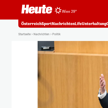
Wien 29°
Österreich
Sport
Nachrichten
Life
Unterhaltung
Startseite
Nachrichten
Politik