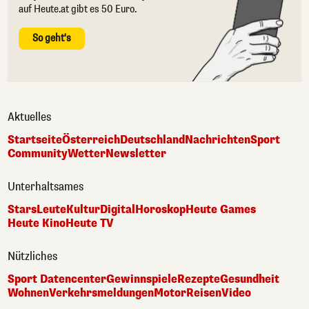
auf Heute.at gibt es 50 Euro.
So geht's
Aktuelles
Startseite
Österreich
Deutschland
Nachrichten
Sport
Community
Wetter
Newsletter
Unterhaltsames
Stars
Leute
Kultur
Digital
Horoskop
Heute Games
Heute Kino
Heute TV
Nützliches
Sport Datencenter
Gewinnspiele
Rezepte
Gesundheit
Wohnen
Verkehrsmeldungen
Motor
Reisen
Video