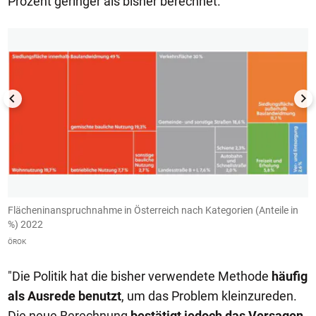
Prozent geringer als bisher berechnet.
1/4
Flächeninanspruchnahme in Österreich nach Kategorien (Anteile in
A
%) 2022
K
ÖROK
Ö
"Die Politik hat die bisher verwendete Methode
häufig
als Ausrede benutzt
, um das Problem kleinzureden.
Die neue Berechnung
bestätigt jedoch das Versagen