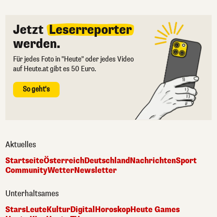
Jetzt
Leserreporter
werden.
Für jedes Foto in "Heute" oder jedes Video
auf Heute.at gibt es 50 Euro.
So geht's
Aktuelles
Startseite
Österreich
Deutschland
Nachrichten
Sport
Community
Wetter
Newsletter
Unterhaltsames
Stars
Leute
Kultur
Digital
Horoskop
Heute Games