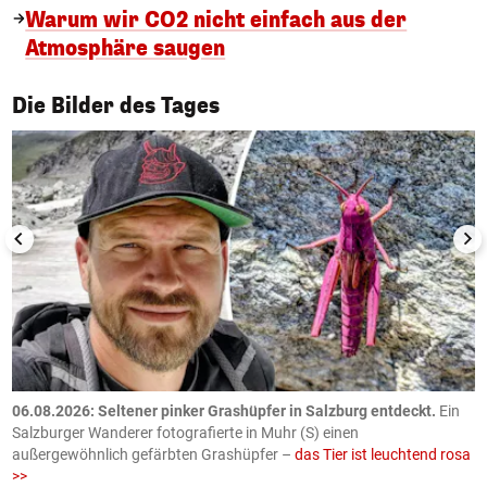
Warum wir CO2 nicht einfach aus der
Atmosphäre saugen
1/50
Die Bilder des Tages
06.08.2026: Seltener pinker Grashüpfer in Salzburg entdeckt.
Ein
0
Salzburger Wanderer fotografierte in Muhr (S) einen
S
außergewöhnlich gefärbten Grashüpfer –
das Tier ist leuchtend rosa
U
>>
AP