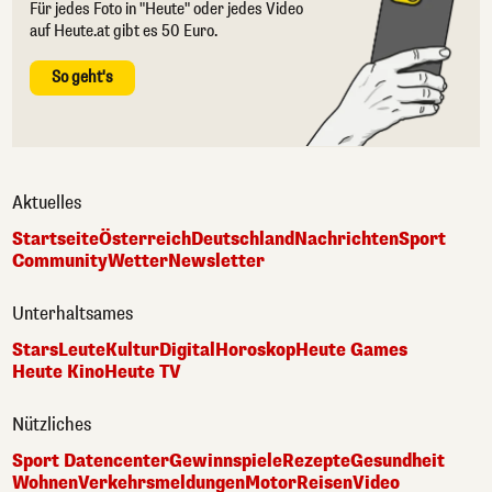
Für jedes Foto in "Heute" oder jedes Video
auf Heute.at gibt es 50 Euro.
So geht's
Aktuelles
Startseite
Österreich
Deutschland
Nachrichten
Sport
Community
Wetter
Newsletter
Unterhaltsames
Stars
Leute
Kultur
Digital
Horoskop
Heute Games
Heute Kino
Heute TV
Nützliches
Sport Datencenter
Gewinnspiele
Rezepte
Gesundheit
Wohnen
Verkehrsmeldungen
Motor
Reisen
Video