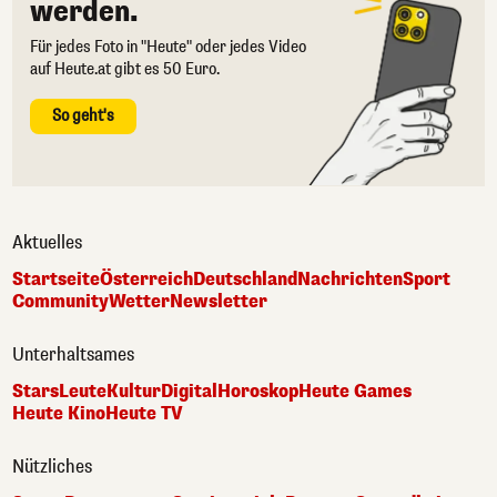
werden.
Für jedes Foto in "Heute" oder jedes Video
auf Heute.at gibt es 50 Euro.
So geht's
Aktuelles
Startseite
Österreich
Deutschland
Nachrichten
Sport
Community
Wetter
Newsletter
Unterhaltsames
Stars
Leute
Kultur
Digital
Horoskop
Heute Games
Heute Kino
Heute TV
Nützliches