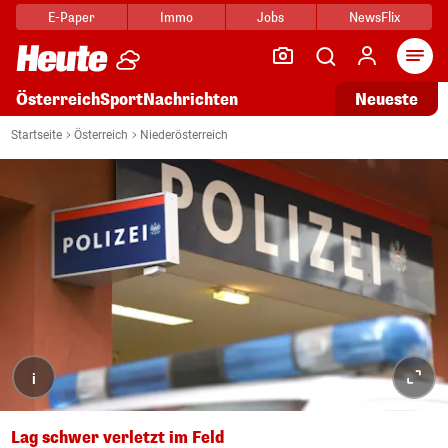
E-Paper
Immo
Jobs
NewsFlix
Arti
Österreich
Sport
Nachrichten
Neueste
Startseite
Österreich
Niederösterreich
i
Lag schwer verletzt im Feld