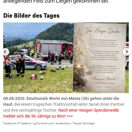
anliegenden Feld zum Liegen gekommen sei.
1/50
Die Bilder des Tages
m
08.08.2026: Emotionale Worte von Mama (36) gehen unter die
0
Haut.
Bei einem tragischen Traktorunfall verlor Sarah ihren Partner
B
und ihre sechsjährige Tochter.
Nach einer riesigen Spendenwelle
S
meldet sich die 36-Jährige zu Wort >>>
La
Facebook FF Satteins / gofundme.com, Screenshot / "Heute"-Montage