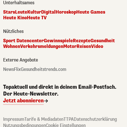
Unterhaltsames
Stars
Leute
Kultur
Digital
Horoskop
Heute Games
Heute Kino
Heute TV
Nützliches
Sport Datencenter
Gewinnspiele
Rezepte
Gesundheit
Wohnen
Verkehrsmeldungen
Motor
Reisen
Video
Externe Angebote
NewsFlix
Gesundheitstrends.com
Topaktuell und direkt in deinem Email-Postfach.
Der Heute-Newsletter.
Jetzt abonnieren
Impressum
Tarife & Mediadaten
TTPA
Datenschutzerklärung
Nutzungsbedingungen
Cookie Einstellungen