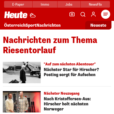
E-Paper
Immo
Jobs
NewsFlix
Arti
Österreich
Sport
Nachrichten
Neueste
Nachrichten zum Thema
Riesentorlauf
"Auf zum nächsten Abenteuer"
Nächster Star für Hirscher?
Posting sorgt für Aufsehen
Nächster Neuzugang
Nach Kristoffersen-Aus:
Hirscher holt nächsten
Norweger