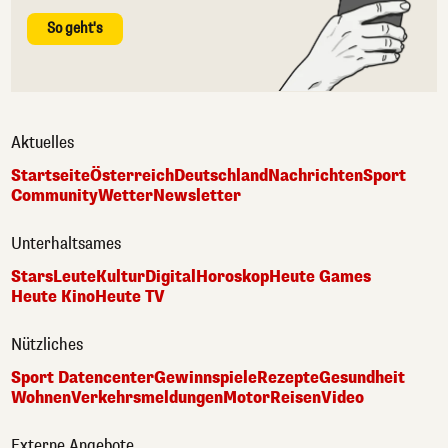
So geht's
Aktuelles
Startseite
Österreich
Deutschland
Nachrichten
Sport
Community
Wetter
Newsletter
Unterhaltsames
Stars
Leute
Kultur
Digital
Horoskop
Heute Games
Heute Kino
Heute TV
Nützliches
Sport Datencenter
Gewinnspiele
Rezepte
Gesundheit
Wohnen
Verkehrsmeldungen
Motor
Reisen
Video
Externe Angebote