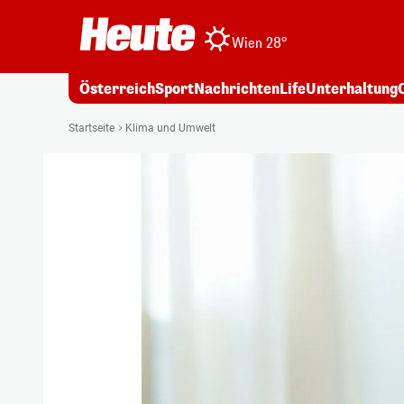
Wien 28°
Österreich
Sport
Nachrichten
Life
Unterhaltung
Startseite
Klima und Umwelt