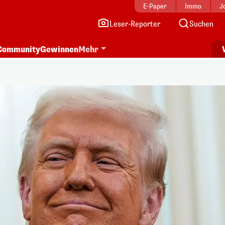
E-Paper
Immo
J
Leser-Reporter
Suchen
Community
Gewinnen
Mehr