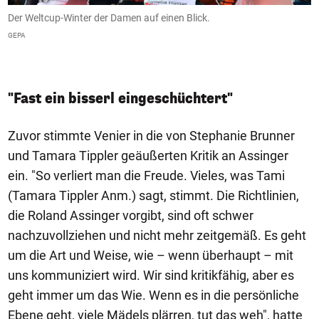
Der Weltcup-Winter der Damen auf einen Blick.
B
tz
e
GEPA
R
G
"Fast ein bisserl eingeschüchtert"
Zuvor stimmte Venier in die von Stephanie Brunner
und Tamara Tippler geäußerten Kritik an Assinger
ein. "So verliert man die Freude. Vieles, was Tami
(Tamara Tippler Anm.) sagt, stimmt. Die Richtlinien,
die Roland Assinger vorgibt, sind oft schwer
nachzuvollziehen und nicht mehr zeitgemäß. Es geht
um die Art und Weise, wie – wenn überhaupt – mit
uns kommuniziert wird. Wir sind kritikfähig, aber es
geht immer um das Wie. Wenn es in die persönliche
Ebene geht, viele Mädels plärren, tut das weh", hatte