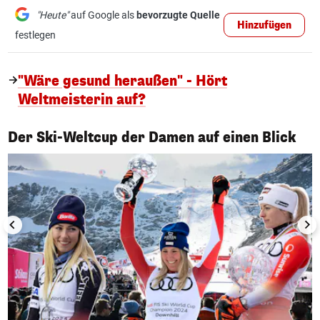
"Heute"
auf Google als
bevorzugte Quelle
Hinzufügen
festlegen
"Wäre gesund heraußen" - Hört
Weltmeisterin auf?
1/17
Der Ski-Weltcup der Damen auf einen Blick