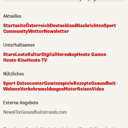
Aktuelles
Startseite
Österreich
Deutschland
Nachrichten
Sport
Community
Wetter
Newsletter
Unterhaltsames
Stars
Leute
Kultur
Digital
Horoskop
Heute Games
Heute Kino
Heute TV
Nützliches
Sport Datencenter
Gewinnspiele
Rezepte
Gesundheit
Wohnen
Verkehrsmeldungen
Motor
Reisen
Video
Externe Angebote
NewsFlix
Gesundheitstrends.com